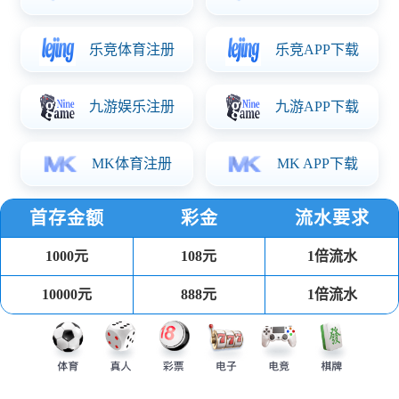
01. 初创定位
乐动网页版·官方站在线登入起源于对体育精
神与数字技术的热爱，早期平台聚焦于赛事数
据与直播服务，并率先实现多赛程同步与智能
提醒功能，赢得众多球迷的信任。