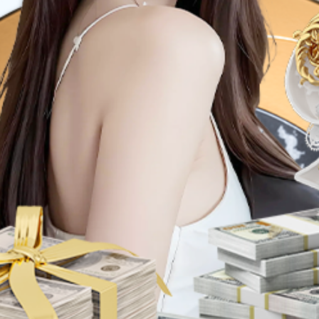
4位老将的处境尤为引人关注。他们中既有曾叱咤风云的全明星
或许正在打完自己的最后一季。