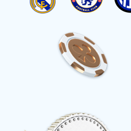
下赛季也许看不到的4位
2026-06-12 15:01
42 次阅读
首页
/
体育热点
随着CBA联赛的竞争日益激烈，各支球