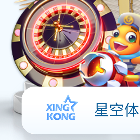
三位全明星的黄昏：荣
在这份名单中，三位全明星级别的老将首
献关键发挥。然而，随着年轻后卫的崛起
球和防守著称的老将，其丰富的经验仍是
军成员，他在CBA依然保有防守威慑力
涯的转折，也折射出联赛新陈代谢的残酷