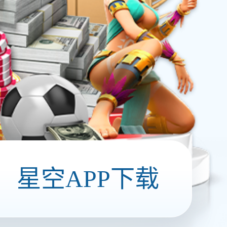
业生涯末期，但上赛季在特定场次中仍能贡
地的还有“拼命三郎”张庆鹏，这位以三分
位则是内线悍将孙悦，作为两届NBA总冠
。这三位全明星的离场，不仅是个人职业生