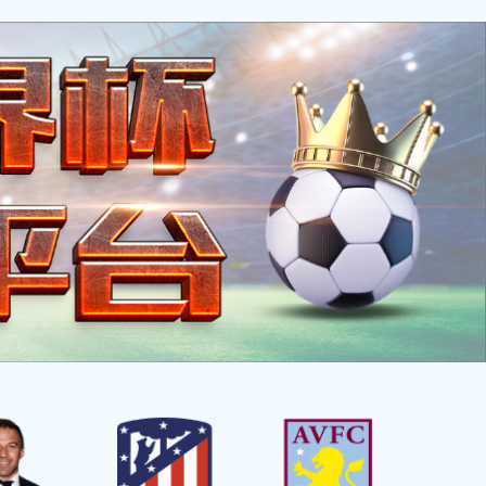
注册入口
全球体育赛事与数据服务
与数据内容， 支持
APP下载
与
网页使
动态，掌握比赛节奏。