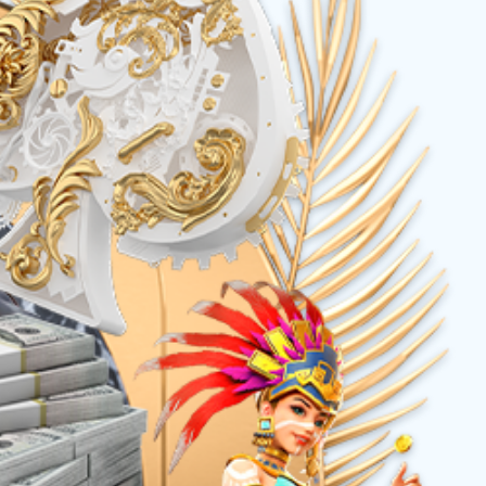
级人物，也有为球队倾尽所有的功勋后卫，