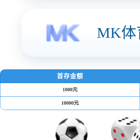
勒沃库森前场压迫成功率32% vs 斯图加
本赛季德甲联赛中，战术风格的碰撞呈现出前所未有的
2026-07-27