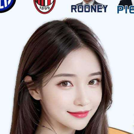
老将：3全明星在列，郭艾伦或打完最
队都在加速更新换代，一些陪伴球迷多年的老将，或许将在下赛季