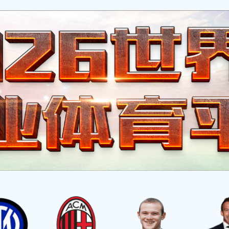
App下载
公司介绍
体育热点
线登入
APP与网页版入口｜畅享
，提供全面覆盖足球、篮球、电竞等项目的赛事资讯
场比赛，聚焦热门体育内容， 助您轻松获取赛事
手机App
网页版